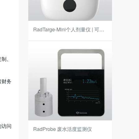
RadTarge-Mini个人剂量仪 | 可准
确探测和显示剂量当量（率）数
据
复制、
者财务
的访问
RadProbe 废水活度监测仪