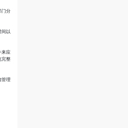
部门分
时间以
件来应
也完整
储管理