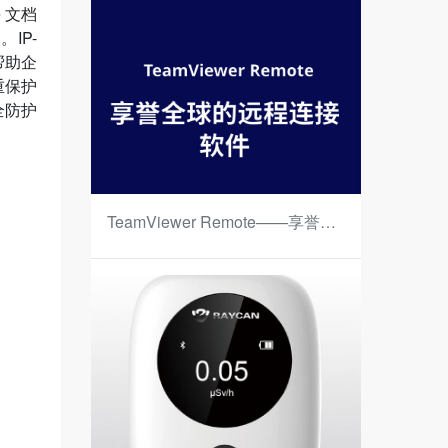
 文档
IP-
帮助企
重保护
全防护
TeamViewer Remote——享誉全
球的远程连接软件（按年计费）